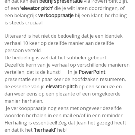
en dat kan een
bedrijfspresentatie
via PowerPoint zijn,
of een
‘elevator pitch’
die je wilt laten doordringen, of
een belangrijk
verkooppraatje
bij een klant, herhaling
is steeds cruciaal.
Uiteraard is het niet de bedoeling dat je een identiek
verhaal 10 keer op dezelfde manier aan dezelfde
persoon verteld.
De bedoeling is wel dat het subtieler gebeurt.
Dezelfde kern van je verhaal op verschillende manieren
vertellen, dat is de kunst! In je
PowerPoint
presentatie een paar keer de hoofdzaken resumeren,
de essentie van je
elevator-pitch
op een serieuze en
dan weer eens op een plezante of een omgekeerde
manier herhalen.
Je verkooppraatje nog eens met ongeveer dezelfde
woorden herhalen in een mail en/of in een reminder.
Herhaling is essentieel! Zeg dat Jean het gezegd heeft
en dat ik het
‘herhaald’
heb!