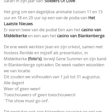
Safari in zijn jaar van
‘Soldiers Of Love’
.
Het ging om een dagelijkse animatie tussen 11 en 13
uur en 18 en 20 uur op een van de podia van
Het
Laatste Nieuws
.
Er waren twee van die podia! Een aan het
casino van
Middelkerke
en een aan het
casino van Blankenberge
.
De ene week werkten Jean en zijn orkest, samen met
hostess Renilde en mijzelf als presentator, in
Middelkerke
(foto's)
, terwijl Gene Summer en zijn band
in Blankenberge optraden. De week nadien wisselden
we van locatie.
Dit zouden we volhouden van 1 juli tot 31 augustus.
Alle dagen!
Weer of geen weer!
Toeschouwers of geen toeschouwers!
‘The show must go on!’.
Dit werd dan ook een bijzondere ervaring en wel om