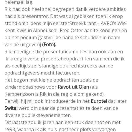
helemaal lag.
Rik had ook heel snel begrepen dat ik verdere ambities
had als presentator. Dat was al gebleken toen ik erop
stond om tijdens mijn eerste ‘Streekkrant – AVRO’s Wie-
Kent-Kwis in Alpheusdal, Fred Oster aan te kondigen en
op het podium gastvrij de hand te schudden in naam
van de uitgeverij
(Foto).
Rik moedigde die presentatieambities dan ook aan en
ik kreeg diverse presentatieopdrachten van hem die ik
als deeltijds zelfstandige ook rechtstreeks aan de
opdrachtgevers mocht factureren.
Het begon met kleine opdrachten zoals de
kindermodeshows voor
Ravot uit Olen
(als
Kempenzoon is Rik in die regio alom gekend).
Terwijl hij mij ook introduceerde in het
Eurotel
dat later
Switel
werd om daar de presentaties te doen van de
diverse publieksevenementen.
Dit laatste zou ik jaren aan een stuk doen tot en met
1993, waarna ik als huis-gastheer plots vervangen