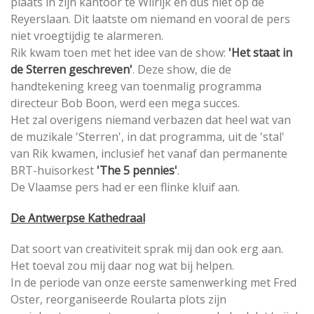
plaats in zijn kantoor te Wilrijk en dus niet op de
Reyerslaan. Dit laatste om niemand en vooral de pers
niet vroegtijdig te alarmeren.
Rik kwam toen met het idee van de show:
'Het staat in
de Sterren geschreven'
. Deze show, die de
handtekening kreeg van toenmalig programma
directeur Bob Boon, werd een mega succes.
Het zal overigens niemand verbazen dat heel wat van
de muzikale 'Sterren', in dat programma, uit de 'stal'
van Rik kwamen, inclusief het vanaf dan permanente
BRT-huisorkest
'The 5 pennies'
.
De Vlaamse pers had er een flinke kluif aan.
De Antwerpse Kathedraal
Dat soort van creativiteit sprak mij dan ook erg aan.
Het toeval zou mij daar nog wat bij helpen.
In de periode van onze eerste samenwerking met Fred
Oster, reorganiseerde Roularta plots zijn