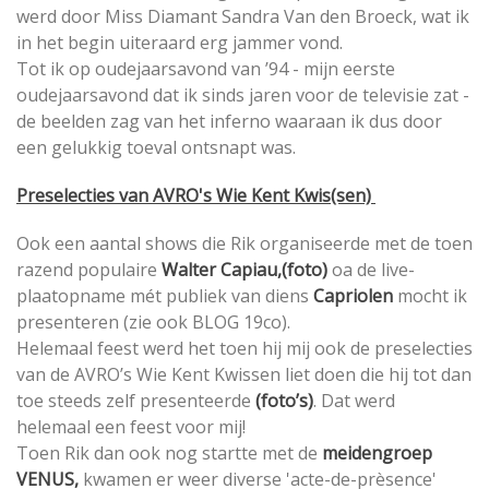
werd door Miss Diamant Sandra Van den Broeck, wat ik
in het begin uiteraard erg jammer vond.
Tot ik op oudejaarsavond van ’94 - mijn eerste
oudejaarsavond dat ik sinds jaren voor de televisie zat -
de beelden zag van het inferno waaraan ik dus door
een gelukkig toeval ontsnapt was.
Preselecties van AVRO's Wie Kent Kwis(sen)
Ook een aantal shows die Rik organiseerde met de toen
razend populaire
Walter Capiau,(foto)
oa de live-
plaatopname mét publiek van diens
Capriolen
mocht ik
presenteren (zie ook BLOG 19co).
Helemaal feest werd het toen hij mij ook de preselecties
van de AVRO’s Wie Kent Kwissen liet doen die hij tot dan
toe steeds zelf presenteerde
(foto’s)
. Dat werd
helemaal een feest voor mij!
Toen Rik dan ook nog startte met de
meidengroep
VENUS,
kwamen er weer diverse 'acte-de-prèsence'