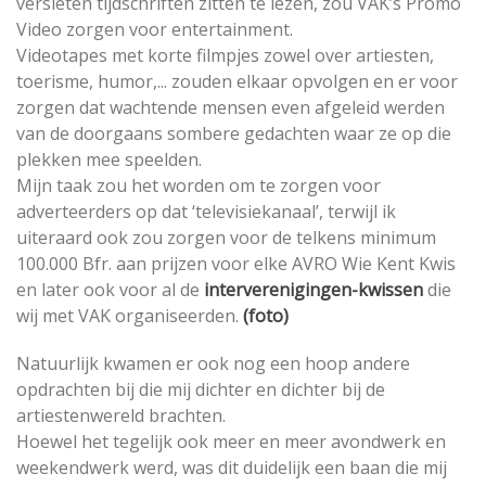
versleten tijdschriften zitten te lezen, zou VAK’s Promo
Video zorgen voor entertainment.
Videotapes met korte filmpjes zowel over artiesten,
toerisme, humor,... zouden elkaar opvolgen en er voor
zorgen dat wachtende mensen even afgeleid werden
van de doorgaans sombere gedachten waar ze op die
plekken mee speelden.
Mijn taak zou het worden om te zorgen voor
adverteerders op dat ‘televisiekanaal’, terwijl ik
uiteraard ook zou zorgen voor de telkens minimum
100.000 Bfr. aan prijzen voor elke AVRO Wie Kent Kwis
en later ook voor al de
interverenigingen-kwissen
die
wij met VAK organiseerden.
(foto)
Natuurlijk kwamen er ook nog een hoop andere
opdrachten bij die mij dichter en dichter bij de
artiestenwereld brachten.
Hoewel het tegelijk ook meer en meer avondwerk en
weekendwerk werd, was dit duidelijk een baan die mij