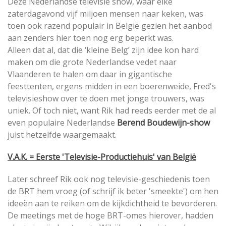
Deze Nederlandse televisie show, waar elke
zaterdagavond vijf miljoen mensen naar keken, was
toen ook razend populair in België gezien het aanbod
aan zenders hier toen nog erg beperkt was.
Alleen dat al, dat die ‘kleine Belg’ zijn idee kon hard
maken om die grote Nederlandse vedet naar
Vlaanderen te halen om daar in gigantische
feesttenten, ergens midden in een boerenweide, Fred's
televisieshow over te doen met jonge trouwers, was
uniek. Of toch niet, want Rik had reeds eerder met de al
even populaire Nederlandse
Berend Boudewijn-show
juist hetzelfde waargemaakt.
V.A.K. = Eerste 'Televisie-Productiehuis' van België
Later schreef Rik ook nog televisie-geschiedenis toen
de BRT hem vroeg (of schrijf ik beter 'smeekte') om hen
ideeën aan te reiken om de kijkdichtheid te bevorderen.
De meetings met de hoge BRT-omes hierover, hadden