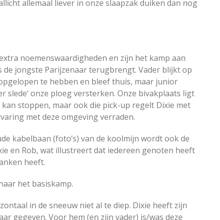
 allicht allemaal liever in onze slaapzak duiken dan nog
r extra noemenswaardigheden en zijn het kamp aan
s de jongste Parijzenaar terugbrengt. Vader blijkt op
 opgelopen te hebben en bleef thuis, maar junior
r slede’ onze ploeg versterken. Onze bivakplaats ligt
i kan stoppen, maar ook die pick-up regelt Dixie met
rvaring met deze omgeving verraden.
ude kabelbaan (foto’s) van de koolmijn wordt ook de
Dixie en Rob, wat illustreert dat iedereen genoten heeft
danken heeft.
 naar het basiskamp.
zontaal in de sneeuw niet al te diep. Dixie heeft zijn
aar gegeven. Voor hem (en zijn vader) is/was deze