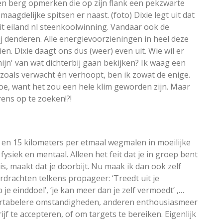
 een berg opmerken die op zijn flank een pekzwarte
maagdelijke spitsen er naast. (foto) Dixie legt uit dat
 dit eiland nl steenkoolwinning. Vandaar ook de
bij denderen. Alle energievoorzieningen in heel deze
en. Dixie daagt ons dus (weer) even uit. Wie wil er
jn' van wat dichterbij gaan bekijken? Ik waag een
 zoals verwacht én verhoopt, ben ik zowat de enige.
j toe, want het zou een hele klim geworden zijn. Maar
rens op te zoeken!?!
0 en 15 kilometers per etmaal wegmalen in moeilijke
fysiek en mentaal. Alleen het feit dat je in groep bent
is, maakt dat je doorbijt. Nu maak ik dan ook zelf
drachten telkens propageer: ‘Treedt uit je
 je einddoel’, ‘je kan meer dan je zelf vermoedt’ ,…
fortabelere omstandigheden, anderen enthousiasmeer
f te accepteren, of om targets te bereiken. Eigenlijk