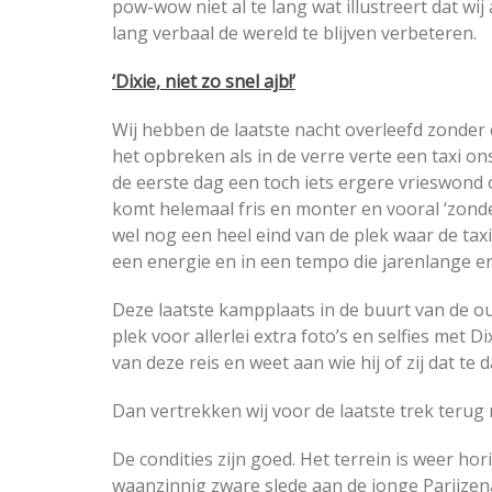
pow-wow niet al te lang wat illustreert dat wij
lang verbaal de wereld te blijven verbeteren.
‘Dixie, niet zo snel ajb!’
Wij hebben de laatste nacht overleefd zonde
het opbreken als in de verre verte een taxi on
de eerste dag een toch iets ergere vrieswond
komt helemaal fris en monter en vooral ‘zonde
wel nog een heel eind van de plek waar de tax
een energie en in een tempo die jarenlange e
Deze laatste kampplaats in de buurt van de o
plek voor allerlei extra foto’s en selfies met 
van deze reis en weet aan wie hij of zij dat te 
Dan vertrekken wij voor de laatste trek terug
De condities zijn goed. Het terrein is weer hori
waanzinnig zware slede aan de jonge Parijzen