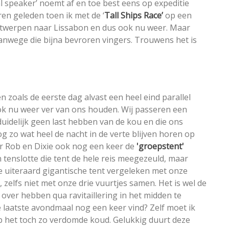
al speaker’ noemt af en toe best eens op expeditie
aren geleden toen ik met de ‘
Tall Ships Race’
op een
ntwerpen naar Lissabon en dus ook nu weer. Maar
 vanwege die bijna bevroren vingers. Trouwens het is
n zoals de eerste dag alvast een heel eind parallel
ok nu weer ver van ons houden. Wij passeren een
uidelijk geen last hebben van de kou en die ons
og zo wat heel de nacht in de verte blijven horen op
r Rob en Dixie ook nog een keer de
'groepstent'
n tenslotte die tent de hele reis meegezeuld, maar
ze uiteraard gigantische tent vergeleken met onze
, zelfs niet met onze drie vuurtjes samen. Het is wel de
 over hebben qua ravitaillering in het midden te
e laatste avondmaal nog een keer vind? Zelf moet ik
b het toch zo verdomde koud. Gelukkig duurt deze