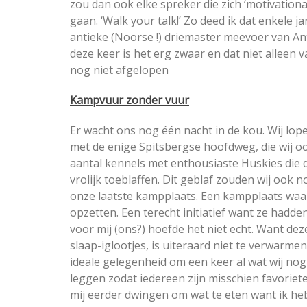
zou dan ook elke spreker die zich ‘motivation
gaan. ‘Walk your talk!’ Zo deed ik dat enkele j
antieke (Noorse !) driemaster meevoer van A
deze keer is het erg zwaar en dat niet alleen
nog niet afgelopen
Kampvuur zonder vuur
Er wacht ons nog één nacht in de kou. Wij lope
met de enige Spitsbergse hoofdweg, die wij o
aantal kennels met enthousiaste Huskies die d
vrolijk toeblaffen. Dit geblaf zouden wij ook n
onze laatste kampplaats. Een kampplaats waa
opzetten. Een terecht initiatief want ze hadde
voor mij (ons?) hoefde het niet echt. Want de
slaap-iglootjes, is uiteraard niet te verwarmen
ideale gelegenheid om een keer al wat wij nog
leggen zodat iedereen zijn misschien favoriet
mij eerder dwingen om wat te eten want ik he