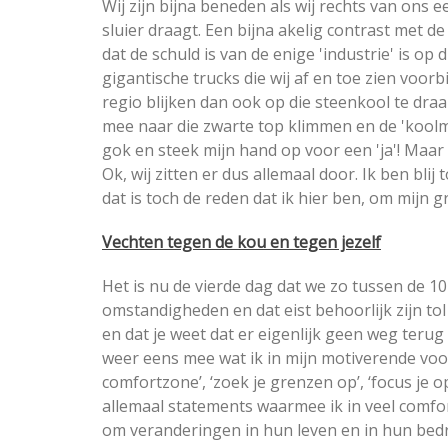
Wij zijn bijna beneden als wij rechts van ons
sluier draagt. Een bijna akelig contrast met de 
dat de schuld is van de enige 'industrie' is op
gigantische trucks die wij af en toe zien voor
regio blijken dan ook op die steenkool te draai
mee naar die zwarte top klimmen en de 'koolmi
gok en steek mijn hand op voor een 'ja'! Maar
Ok, wij zitten er dus allemaal door. Ik ben bli
dat is toch de reden dat ik hier ben, om mijn g
Vechten tegen de kou en tegen jezelf
Het is nu de vierde dag dat we zo tussen de 1
omstandigheden en dat eist behoorlijk zijn tol 
en dat je weet dat er eigenlijk geen weg terug 
weer eens mee wat ik in mijn motiverende voor
comfortzone’, ‘zoek je grenzen op’, ‘focus je op
allemaal statements waarmee ik in veel com
om veranderingen in hun leven en in hun bedrij