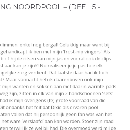
ING NOORDPOOL – (DEEL 5 -
klimmen, enkel nog bergaf! Gelukkig maar want bij
ehandicapt ik ben met mijn ‘frost-nip vingers’. Als
 of hij de ritsen van mijn jas en vooral ook de clips
baar kan je zijn!?! Nu realiseer je je pas hoe elk
ogelijke zorg verdient. Dat laatste daar had ik toch
ocht? Maar vannacht heb ik daarenboven ook mijn
t mijn wanten en sokken aan met daarin warmte-pads
weg zijn, zitten in elk van mijn 2 handschoenen 'sets'
had ik mijn overigens (te) grote voorraad van die
it ondanks het feit dat Dixie als ervaren pool-
laten vallen dat hij persoonlijk geen fan was van het
ls het ware ‘verslaafd’ aan kan worden. Stoer zijn raad
gen terwijl ik ze wel bij had. Die overmoed werd mij de