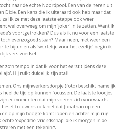
tocht naar de echte Noordpool. Een van de heren uit
an Dixie. Een kans die ik uiteraard ook heb maar dat
nu zal ik ze met deze laatste etappe ook weer
t wel overweeg om mijn ‘joker’ in te zetten. Want ik
lede’s voortgetrokken? Dus als ik nu voor een laatste
tie toch evenzogoed staan? Maar neen, met weer een
 te bijten en als ‘worteltje voor het ezeltje’ begin ik
lijk vers voedsel.
 er zo’n tempo in dat ik voor het eerst tijdens deze
jb’. Hij ruikt duidelijk zijn stal!
oemen. Ons mijnwerkersdorpje (foto) beschikt namelijk
heel de tijd op kunnen focussen. De laatste loodjes
zijn er momenten dat mijn voeten zich voorwaarts
 Ik besef trouwens ook niet dat Jonathan op een
 en op mijn hoogte komt lopen en achter mijn rug
s echte ‘expeditie-vriendschap’ die ik morgen in de
ustreren met een tekening.