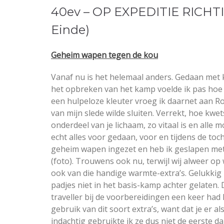
40ev – OP EXPEDITIE RICHT
Einde)
Geheim wapen tegen de kou
Vanaf nu is het helemaal anders. Gedaan met 
het opbreken van het kamp voelde ik pas hoe g
een hulpeloze kleuter vroeg ik daarnet aan Rob
van mijn slede wilde sluiten. Verrekt, hoe kwets
onderdeel van je lichaam, zo vitaal is en alle m
echt alles voor gedaan, voor en tijdens de t
geheim wapen ingezet en heb ik geslapen me
(foto). Trouwens ook nu, terwijl wij alweer op 
ook van die handige warmte-extra’s. Gelukkig 
padjes niet in het basis-kamp achter gelaten. D
traveller bij de voorbereidingen een keer had 
gebruik van dit soort extra’s, want dat je er a
indachtig gebruikte ik ze dus niet de eerste da