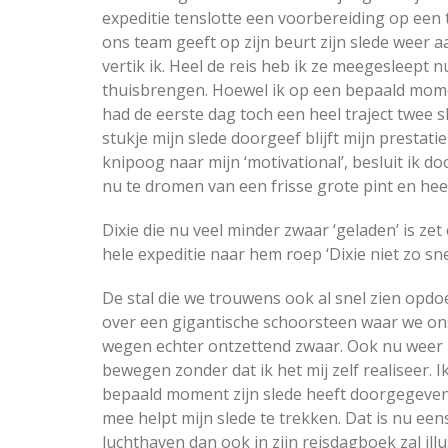
expeditie tenslotte een voorbereiding op een 
ons team geeft op zijn beurt zijn slede weer a
vertik ik. Heel de reis heb ik ze meegesleept 
thuisbrengen. Hoewel ik op een bepaald momen
had de eerste dag toch een heel traject twee s
stukje mijn slede doorgeef blijft mijn presta
knipoog naar mijn ‘motivational’, besluit ik door
nu te dromen van een frisse grote pint en heer
Dixie die nu veel minder zwaar ‘geladen’ is zet
hele expeditie naar hem roep ‘Dixie niet zo snel a
De stal die we trouwens ook al snel zien opd
over een gigantische schoorsteen waar we ons 
wegen echter ontzettend zwaar. Ook nu weer 
bewegen zonder dat ik het mij zelf realiseer.
bepaald moment zijn slede heeft doorgegeven
mee helpt mijn slede te trekken. Dat is nu een
luchthaven dan ook in zijn reisdagboek zal ill