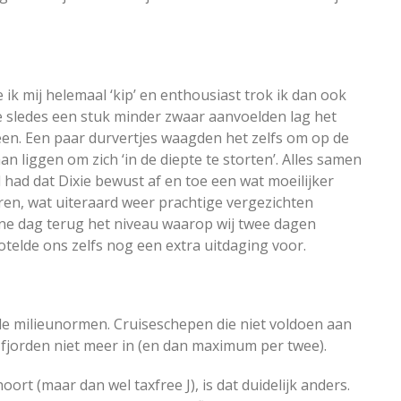
ik mij helemaal ‘kip’ en enthousiast trok ik dan ook
 sledes een stuk minder zwaar aanvoelden lag het
een. Een paar durvertjes waagden het zelfs om op de
n liggen om zich ‘in de diepte te storten’. Alles samen
 had dat Dixie bewust af en toe een wat moeilijker
eren, wat uiteraard weer prachtige vergezichten
 ene dag terug het niveau waarop wij twee dagen
elde ons zelfs nog een extra uitdaging voor.
e milieunormen. Cruiseschepen die niet voldoen aan
e fjorden niet meer in (en dan maximum per twee).
ort (maar dan wel taxfree J), is dat duidelijk anders.